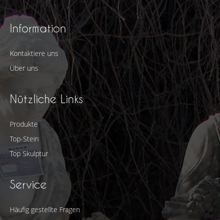
Information
Kontaktiere uns
Über uns
Nützliche Links
Produkte
Top-Stein
Top Skulptur
Service
Häufig gestellte Fragen