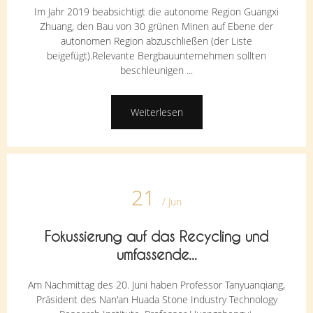
Im Jahr 2019 beabsichtigt die autonome Region Guangxi
Zhuang, den Bau von 30 grünen Minen auf Ebene der
autonomen Region abzuschließen (der Liste
beigefügt).Relevante Bergbauunternehmen sollten
beschleunigen ...
Weiterlesen
21
/ Jun
Fokussierung auf das Recycling und
umfassende...
Am Nachmittag des 20. Juni haben Professor Tanyuanqiang,
Präsident des Nan'an Huada Stone Industry Technology