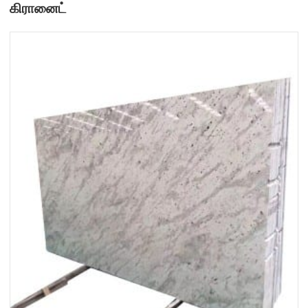
கிரானைட்