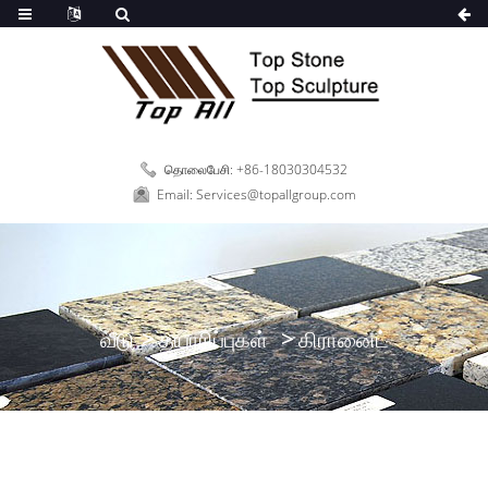
தொலைபேசி: +86-18030304532
Email: Services@topallgroup.com
வீடு
தயாரிப்புகள்
கிரானைட்