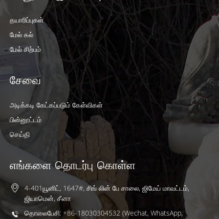
தயாரிப்புகள்
மேல் கல்
மேல் சிற்பம்
சேவை
அடிக்கடி கேட்கப்படும் கேள்விகள்
பின்னூட்டம்
செய்தி
எங்களை தொடர்பு கொள்ள
4-401யூனிட், 1647#, சிங் லின் பே சாலை, ஜிமேய் மாவட்டம்,
ஜியாமென், சீனா
தொலைபேசி: +86-18030304532 (Wechat, WhatsApp,