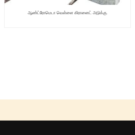
ஆண்ட்ரோமெடா வெள்ளை கிரானைட் அடுக்கு.