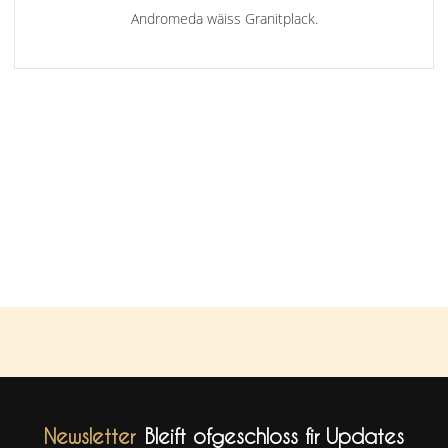
Andromeda wäiss Granitplack.
Newsletter
Bleift ofgeschloss fir Updates