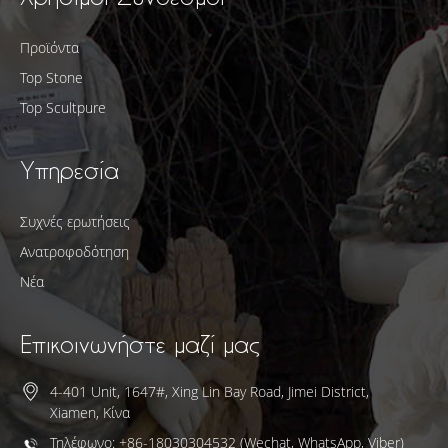
Προϊόντα
Top Stone
Top Scultpure
Υπηρεσία
Συχνές ερωτήσεις
Ανατροφοδότηση
Νέα
Επικοινωνήστε μαζί μας
4-401 Unit, 1647#, Xing Lin Bay Road, Jimei District,
Xiamen, Κίνα
Τηλέφωνο: +86-18030304532 (Wechat, WhatsApp, Viber)