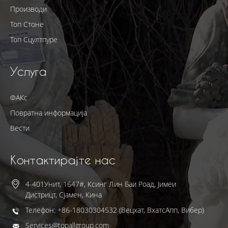
Производи
Топ Стоне
Топ Сцултпуре
Услуга
ФАКс
Повратна информација
Вести
Контактирајте нас
4-401Унит, 1647#, Ксинг Лин Баи Роад, Јимеи
Дистрицт, Сјамен, Кина
Телефон: +86-18030304532 (Вецхат, ВхатсАпп, Вибер)
Services@topallgroup.com