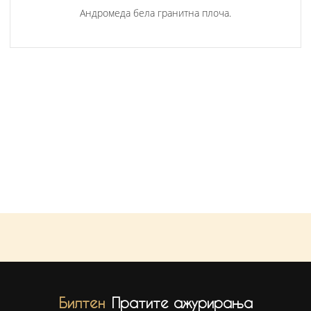
Андромеда бела гранитна плоча.
Билтен
Пратите ажурирања