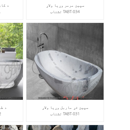
سپین مرمر وړيا ولاړ
د کار
تشناب TABT-034
و
سپین خړ ماربل وړیا ولاړ
د طب
تشناب TABT-031
ح