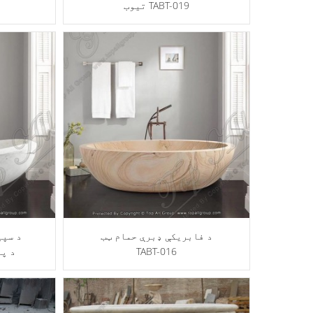
تیوب TABT-019
د فابریکې ډبرې حمام ټب
د سپی
TABT-016
BT-017