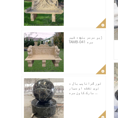
ژیړ مرمر بنچ د شیر
TAMB-041 سره
تور ګرانایټ بال د
نړۍ نقشه او سټار
مارک کاون سره ...