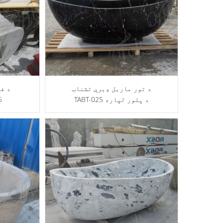
د تور ماربل ډبرې تشناب
د ف
TABT-025 د پلور لپاره
ح