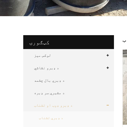
ب
کټګورۍ
لوکس میز
د ډبرو نقاشي
د ډبرې بال چشمه
د مقبرې سر ډبره
د ډبرو ډوب او تشناب
د ډبرې تشناب