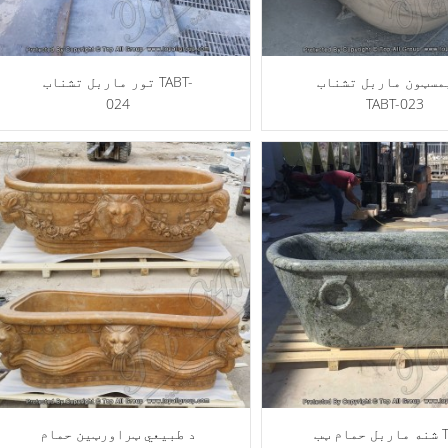
مسټون ماربل تشناب
تور ماربل تشناب TABT-
024
TABT-023
شنه ماربل حمام ټب TABT-
د طبیعي ټراورټین حمام