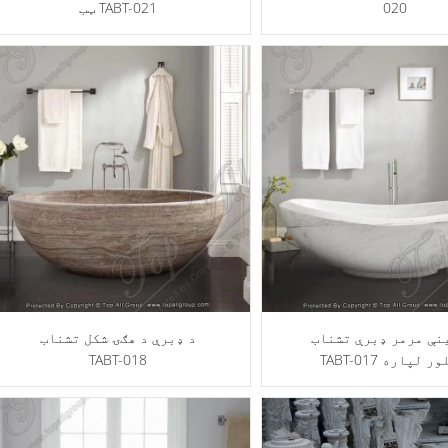
020
ټب TABT-021
نې مرمر ډبرې تشناب
د ډبرې د هګۍ شکل تشناب
TA د پلور لپاره
TABT-018