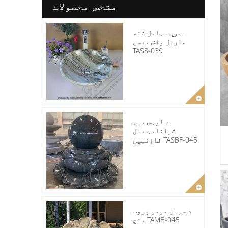
مشخص محصولات
عصري سټایل شنه
ماربل واش بیسن
TASS-039
د لوټس بیس
ګرانایټ بال
فاؤنټین TASBF-045
د سپین مرمر چروب
بنچ TAMB-045