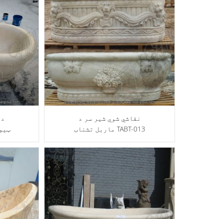
نقاشي شوي شیر سر د
د 
ماربل تشناب TABT-013
ټیو