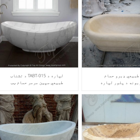
طبیعي ډبرو حمام
د تشناب TABT-015 لپاره د
بونه د پلور لپاره
طبیعي سپین مرمر حمام ټب
TABT-014