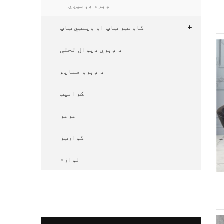
ډبره ډوبیږي
کاونټر ټاپ او وینټي ټاپ
د ډبرې دیوال تختې
د ډبرو صنایع
ګرانیټ
مرمر
کوارټز
لوازم