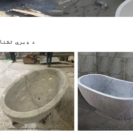
د ډبرې تشنا