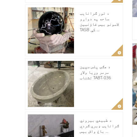
د تور ګرانایټ
ساحه په دواړو
لاسونو بیس فاؤنټین
TASB کې ...
د هګۍ پلس سپین
مرمر وړیا ولاړ
تشناب TABT-036
د طبیعي بیروني
ګرانایټ ډبرې ګردي
باغ واش بیس ...