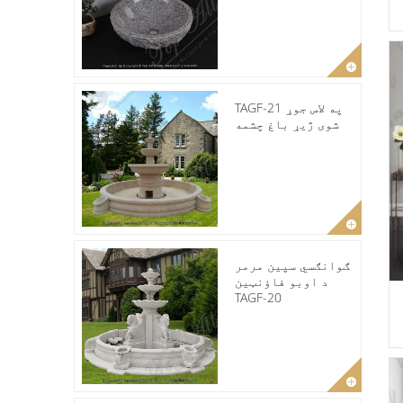
TAGF-21 په لاس جوړ
شوی ژیړ باغ چشمه
ګوانګسي سپین مرمر
د اوبو فاؤنټین
TAGF-20