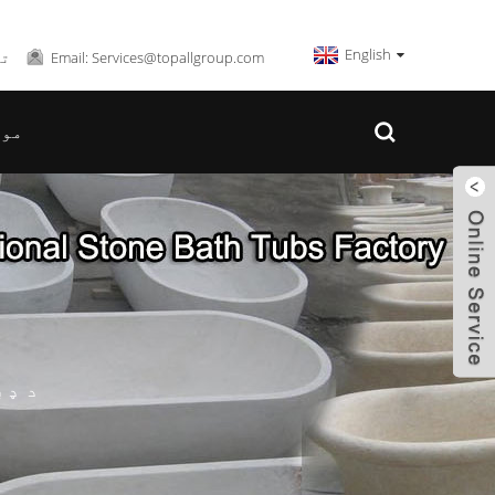
English
Email: Services@topallgroup.com
تلیف
موږ
د ډب