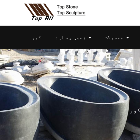
محصولات
زموږ په اړه
کور
ور