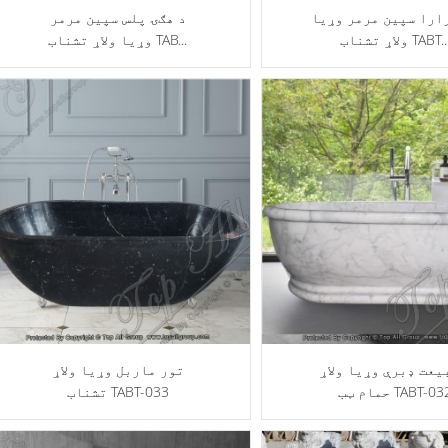
ارا سپین مرمر وړيا
د هګۍ پلس سپین مرمر
لاړ تشناب TABT...
وړيا ولاړ تشناب TAB...
یعت ډبرې وړیا ولاړ
تور ماربل وړیا ولاړ
مام ټب TABT-032
تشناب TABT-033