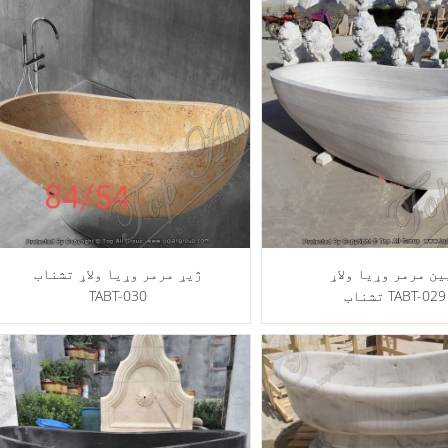
ین مرمر وړيا ولاړ
ژیړ مرمر وړیا ولاړ تشناب
تشناب TABT-029
TABT-030