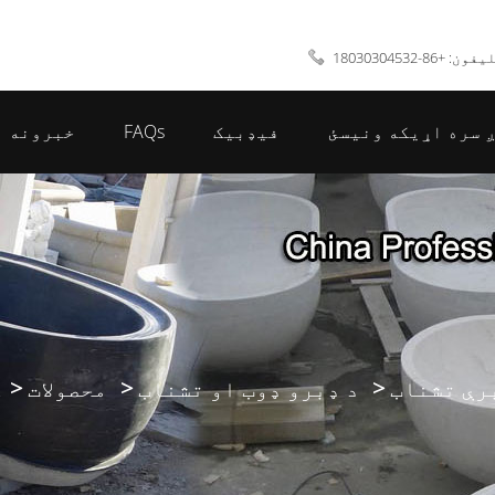
ون: +86-18030304532
 سره اړیکه ونیسئ
فیډبیک
FAQs
خبرونه
رې تشناب
د ډبرو ډوب او تشناب
محصولات
ک