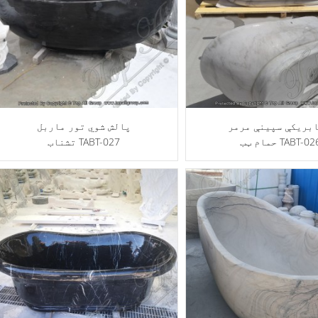
ابریکې سپینې مرمر
پالش شوي تور ماربل
مام ټب TABT-026
تشناب TABT-027