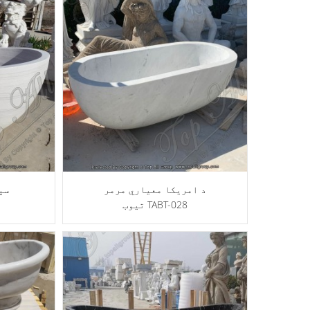
د امریکا معیاري مرمر
سپ
تیوب TABT-028