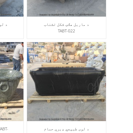
د ماربل هګۍ شکل تشناب
د لی
TABT-022
د لوی طبیعي ډبرې حمام