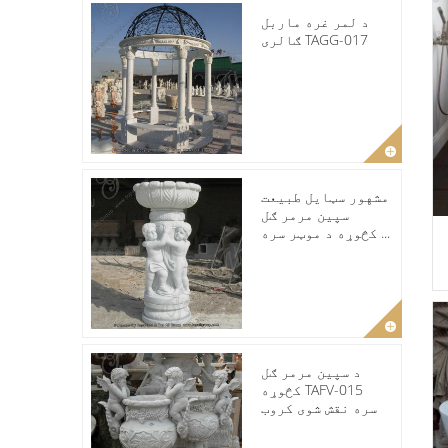
د لمر غره ماربل
ګالری TAGG-017
مشهور سټایل طبیعت
سپین مرمر ګل
کڅوړه د موټر سره ...
د سپین مرمر ګل
کڅوړه TAFV-015
سره نقش شوی کروب