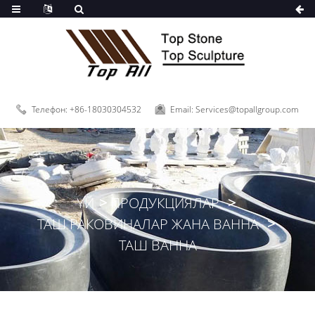
Телефон: +86-18030304532
Email: Services@topallgroup.com
ҮЙ
ПРОДУКЦИЯЛАР
ТАШ РАКОВИНАЛАР ЖАНА ВАННА
ТАШ ВАННА