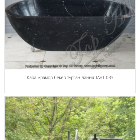
Кара мрамор бекер турган ванна TABT-033