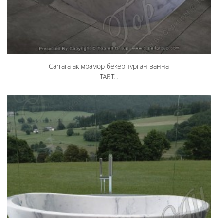
Carrara ак мрамор бекер турган ванна
TABT...