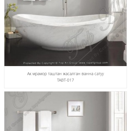
Ак мрамор таштан жасалган ванна сатуу
TABT-017