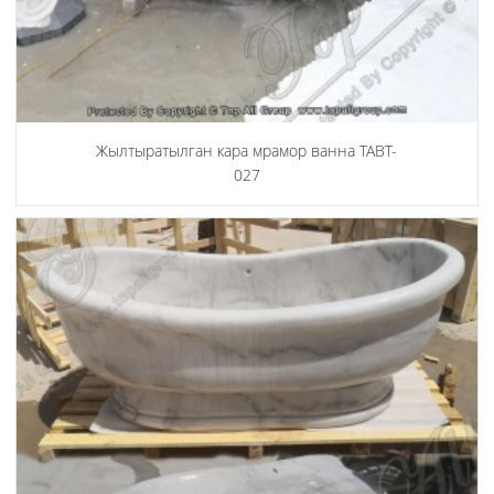
Жылтыратылган кара мрамор ванна TABT-
027