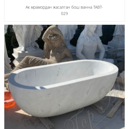
Ак мрамордан жасалган бош ванна TABT-
029