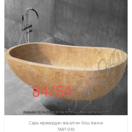
Сары мрамордан жасалган бош ванна
TABT-030