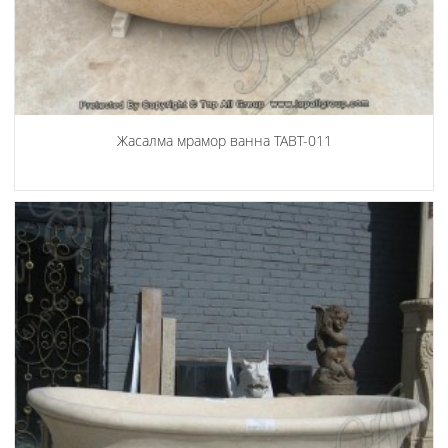
Жасалма мрамор ванна TABT-011