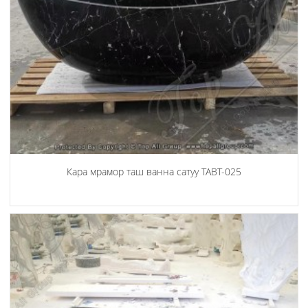
Кара мрамор таш ванна сатуу TABT-025