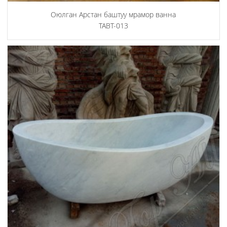
Оюлган Арстан баштуу мрамор ванна
TABT-013