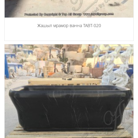
Жашыл мрамор ванна TABT-020