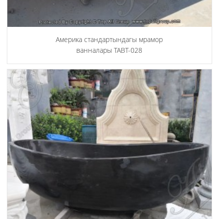
Америка стандартындагы мрамор
ванналары TABT-028