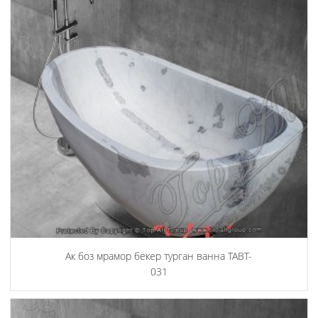
Ак боз мрамор бекер турган ванна TABT-
031