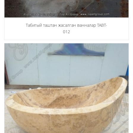
Табигый таштан жасалган ванналар TABT-
012