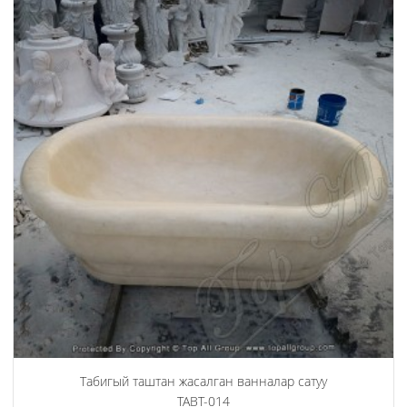
Табигый таштан жасалган ванналар сатуу
TABT-014