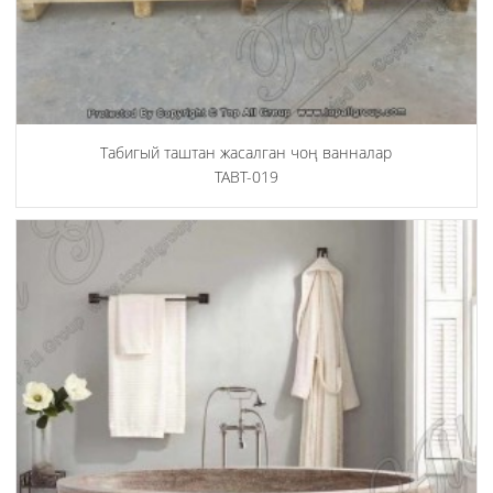
Табигый таштан жасалган чоң ванналар
TABT-019