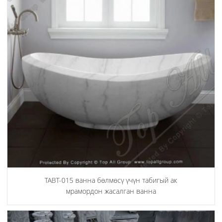
TABT-015 ванна бөлмөсү үчүн табигый ак
мрамордон жасалган ванна