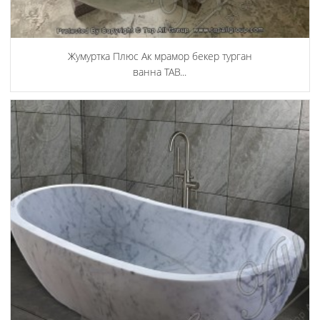
Жумуртка Плюс Ак мрамор бекер турган
ванна TAB...