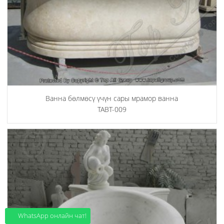
Ванна бөлмөсү үчүн сары мрамор ванна
TABT-009
WhatsApp онлайн чат!