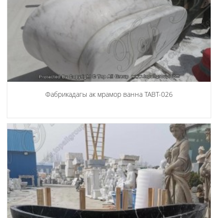
Фабрикадагы ак мрамор ванна TABT-026