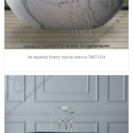
Ак мрамор бекер турган ванна TABT-034