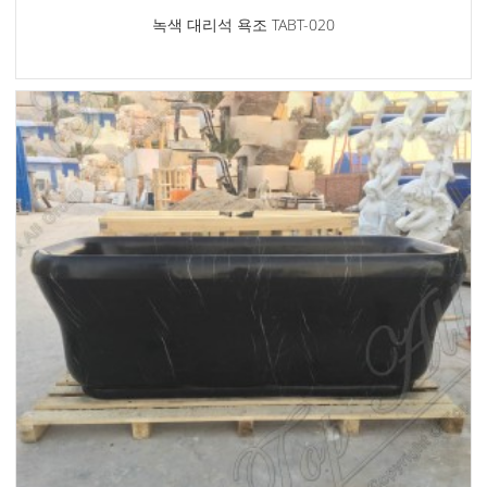
녹색 대리석 욕조 TABT-020