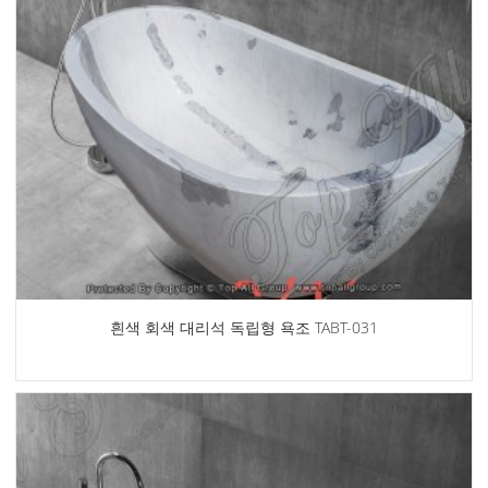
흰색 회색 대리석 독립형 욕조 TABT-031