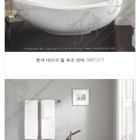
흰색 대리석 돌 욕조 판매 TABT-017