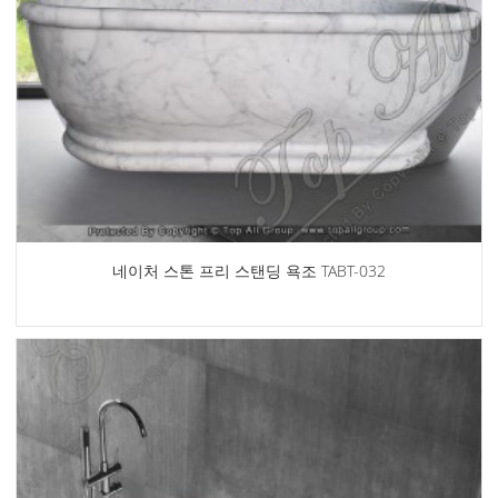
네이처 스톤 프리 스탠딩 욕조 TABT-032