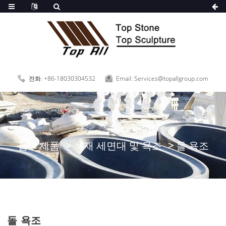
전화: +86-18030304532
Email: Services@topallgroup.com
집
제품
석재 세면대 및 욕조
돌 욕조
돌 욕조