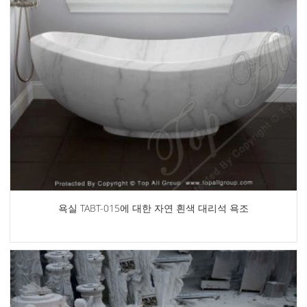
욕실 TABT-015에 대한 자연 흰색 대리석 욕조