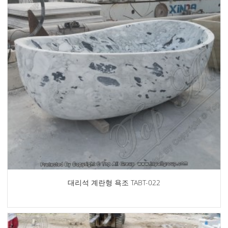
대리석 계란형 욕조 TABT-022