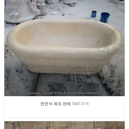
천연석 욕조 판매 TABT-014