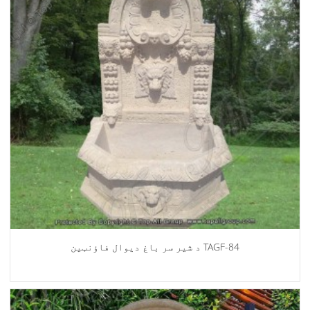
د شیر سر باغ دیوال فاؤنټین TAGF-84