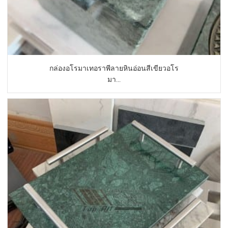
กล่องอโรมาเทอราพีลายหินอ่อนสีเขียวอโร
มา...