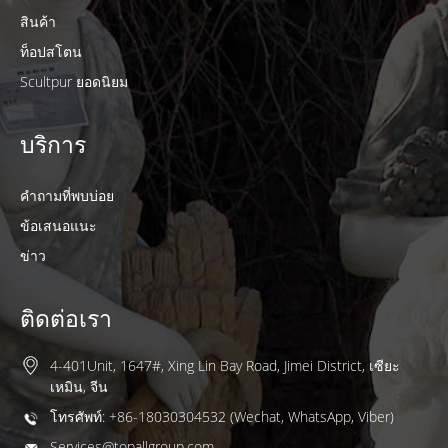
สินค้า
ท็อปสโตน
Scultpur ยอดนิยม
บริการ
คำถามที่พบบ่อย
ข้อเสนอแนะ
ข่าว
ติดต่อเรา
4-401Unit, 1647#, Xing Lin Bay Road, Jimei District, เซียะ
เหมิน, จีน
โทรศัพท์: +86-18030304532 (Wechat, WhatsApp, Viber)
Services@topallgroup.com