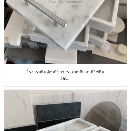
โรงแรมหินอ่อนสีขาวธรรมชาติถาดเสิร์ฟหิน
อ่อน...