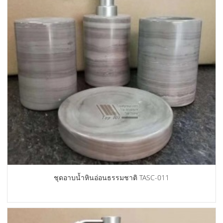
ชุดอาบน้ำหินอ่อนธรรมชาติ TASC-011