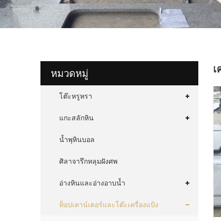
เ
หมวดหมู่
โต๊ะหรูหรา
แกะสลักหิน
น้ำพุหินบอล
ศิลาจารึกหลุมฝังศพ
อ่างหินและอ่างอาบน้ำ
ท็อปเคาน์เตอร์และโต๊ะเครื่องแป้ง