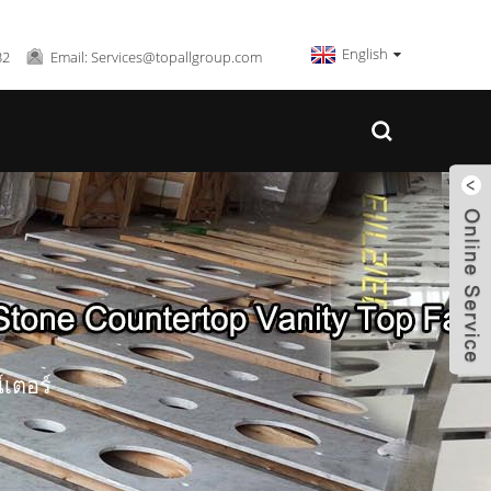
English
32
Email: Services@topallgroup.com
์เตอร์