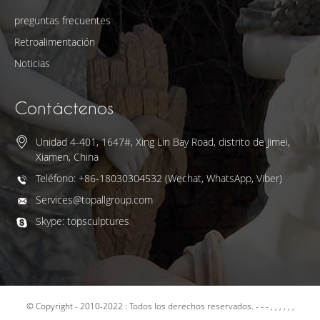
preguntas frecuentes
Retroalimentación
Noticias
Contáctenos
Unidad 4-401, 1647#, Xing Lin Bay Road, distrito de Jimei,
Xiamen, China
Teléfono: +86-18030304532 (Wechat, WhatsApp, Viber)
Services@topallgroup.com
Skype: topsculptures
© Copyright - 2010-2022 : Todos los derechos reservados.
- - - , , , , , ,