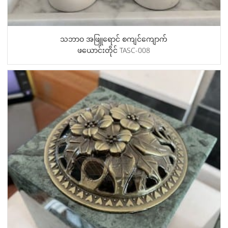
သဘာဝ အဖြူရောင် စကျင်ကျောက်
ဖယောင်းတိုင် TASC-008