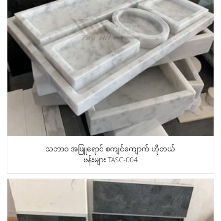
သဘာဝ အဖြူရောင် စကျင်ကျောက် ဟိုတယ်
ဗန်းများ TASC-004