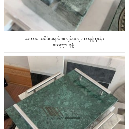
သဘာဝ အစိမ်းရောင် စကျင်ကျောက် ရနံ့ကုထုံး
သေတ္တာ၊ ရနံ့...