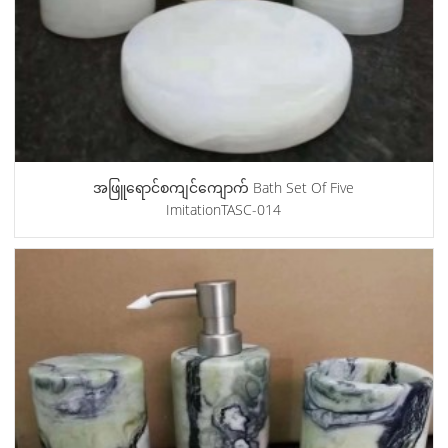
အဖြူရောင်စကျင်ကျောက် Bath Set Of Five
ImitationTASC-014