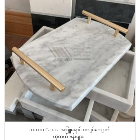
သဘာဝ Carrara အဖြူရောင် စကျင်ကျောက်
ဟိုတယ် ဗန်းများ...