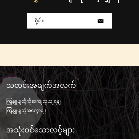
ပို့ပါ။
သတင်းအချက်အလက်
ကြှနျုပျတို့ကိုဆကျသှယျရနျ
ကြှနျုပျတို့အကွောငျး
အသုံးဝင်သောလင့်များ