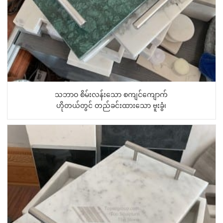
သဘာဝ စိမ်းလန်းသော စကျင်ကျောက်
ဟိုတယ်တွင် တည်ခင်းထားသော ဗူးခွံ၊
စကျင်ကျောက်...