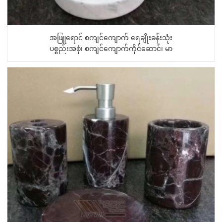
အဖြူရောင် စကျင်ကျောက် ရေချိုးခန်းသုံး
ပစ္စည်းအစုံ၊ စကျင်ကျောက်ကိုင်ဆောင်၊ မာ
ဘယ်...