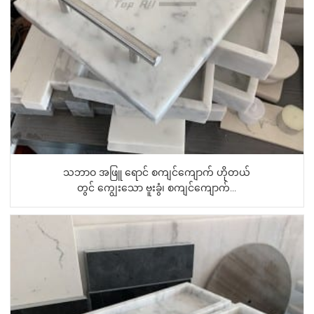
သဘာဝ အဖြူ ရောင် စကျင်ကျောက် ဟိုတယ်
တွင် ကျွေးသော ဗူးခွံ၊ စကျင်ကျောက်...