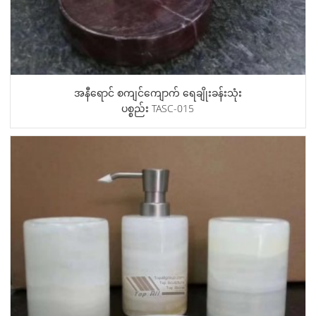
အနီရောင် စကျင်ကျောက် ရေချိုးခန်းသုံး
ပစ္စည်း TASC-015