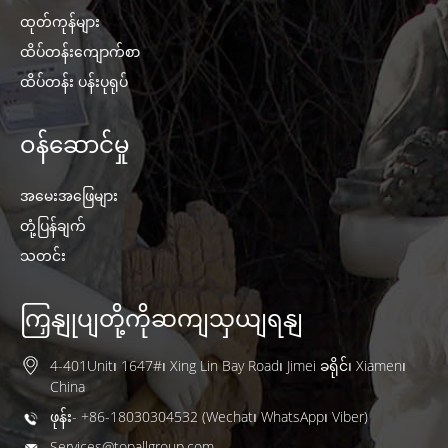
ထုတ်ကုန်များ
ထိပ်တန်းကျောက်စာ
ထိပ်တန်း ပန်းပုရုပ်
ဝန်ဆောင်မှု
အမေးအဖြေများ
တုံ့ပြန်ချက်
သတင်း
ကြှနျုပျတို့ကိုဆကျသှယျရနျ
4-401Unit၊ 1647#၊ Xing Lin Bay Road၊ Jimei ခရိုင်၊ Xiamen၊
China
ဖုန်း- +86-18030304532 (Wechat၊ WhatsApp၊ Viber)
Services@topallgroup.com