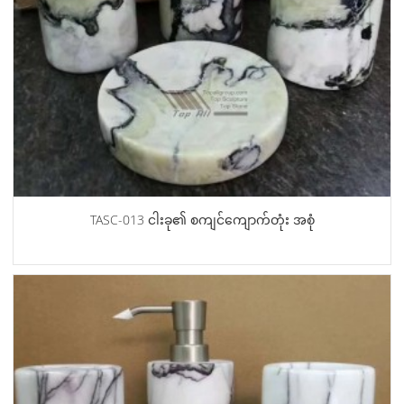
TASC-013 ငါးခု၏ စကျင်ကျောက်တုံး အစုံ