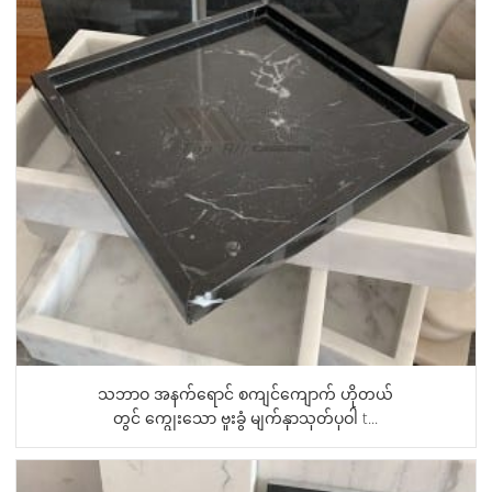
သဘာဝ အနက်ရောင် စကျင်ကျောက် ဟိုတယ်
တွင် ကျွေးသော ဗူးခွံ မျက်နှာသုတ်ပုဝါ t...