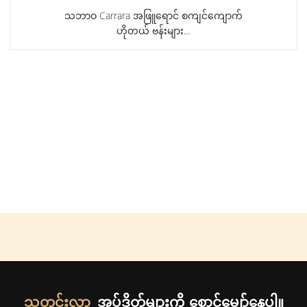
သဘာဝ Carrara အဖြူရောင် စကျင်ကျောက်
ဟိုတယ် ဗန်းများ...
သတင်းလွှာ
အပ်ဒိတ်များကို စောင့်မျှော်နေပါ။