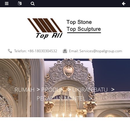
-
Telefon: +86-18030304532
Email: Services@topallgroup.com
RUMAH
PRODUK
UKIRAN BATU
PERAPIAN MANTEL