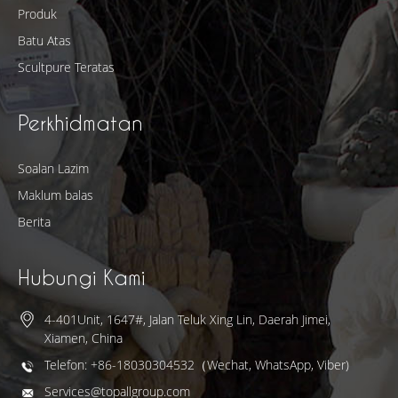
Produk
Batu Atas
Scultpure Teratas
Perkhidmatan
Soalan Lazim
Maklum balas
Berita
Hubungi Kami
4-401Unit, 1647#, Jalan Teluk Xing Lin, Daerah Jimei,
Xiamen, China
Telefon: +86-18030304532（Wechat, WhatsApp, Viber)
Services@topallgroup.com