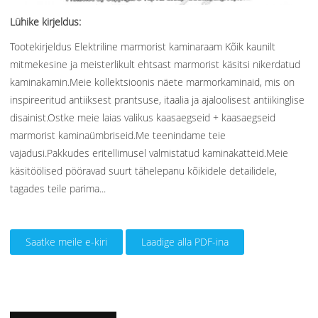
Lühike kirjeldus:
Tootekirjeldus Elektriline marmorist kaminaraam Kõik kaunilt
mitmekesine ja meisterlikult ehtsast marmorist käsitsi nikerdatud
kaminakamin.Meie kollektsioonis näete marmorkaminaid, mis on
inspireeritud antiiksest prantsuse, itaalia ja ajaloolisest antiikinglise
disainist.Ostke meie laias valikus kaasaegseid + kaasaegseid
marmorist kaminaümbriseid.Me teenindame teie
vajadusi.Pakkudes eritellimusel valmistatud kaminakatteid.Meie
käsitöölised pööravad suurt tähelepanu kõikidele detailidele,
tagades teile parima...
Saatke meile e-kiri
Laadige alla PDF-ina