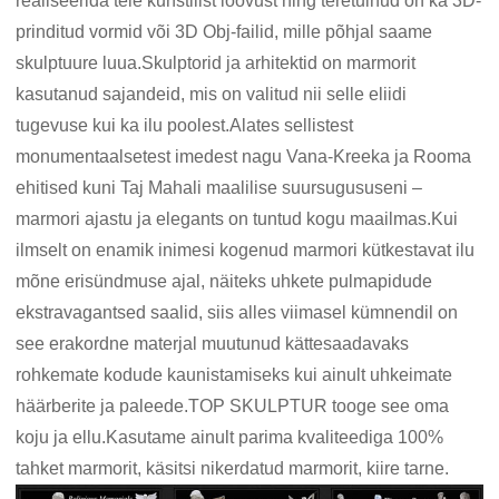
realiseerida teie kunstilist loovust ning teretulnud on ka 3D-
prinditud vormid või 3D Obj-failid, mille põhjal saame
skulptuure luua.Skulptorid ja arhitektid on marmorit
kasutanud sajandeid, mis on valitud nii selle eliidi
tugevuse kui ka ilu poolest.Alates sellistest
monumentaalsetest imedest nagu Vana-Kreeka ja Rooma
ehitised kuni Taj Mahali maalilise suursugususeni –
marmori ajastu ja elegants on tuntud kogu maailmas.Kui
ilmselt on enamik inimesi kogenud marmori kütkestavat ilu
mõne erisündmuse ajal, näiteks uhkete pulmapidude
ekstravagantsed saalid, siis alles viimasel kümnendil on
see erakordne materjal muutunud kättesaadavaks
rohkemate kodude kaunistamiseks kui ainult uhkeimate
häärberite ja paleede.TOP SKULPTUR tooge see oma
koju ja ellu.Kasutame ainult parima kvaliteediga 100%
tahket marmorit, käsitsi nikerdatud marmorit, kiire tarne.