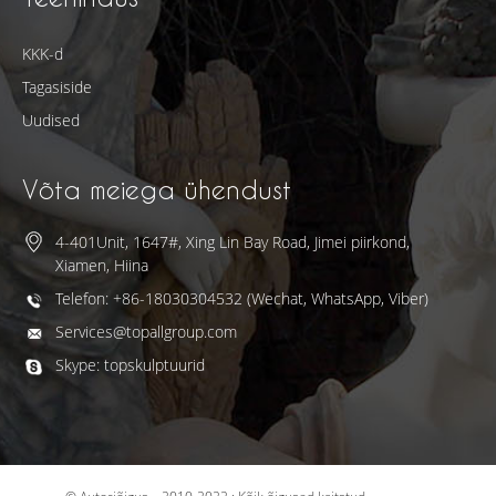
KKK-d
Tagasiside
Uudised
Võta meiega ühendust
4-401Unit, 1647#, Xing Lin Bay Road, Jimei piirkond,
Xiamen, Hiina
Telefon: +86-18030304532 (Wechat, WhatsApp, Viber)
Services@topallgroup.com
Skype: topskulptuurid