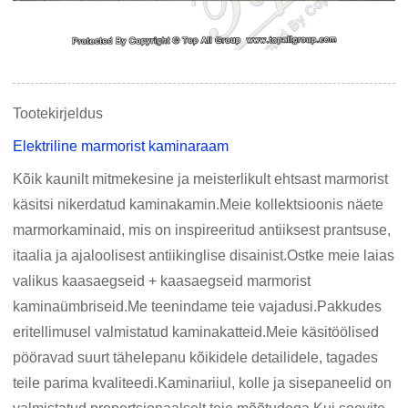
Tootekirjeldus
Elektriline marmorist kaminaraam
Kõik kaunilt mitmekesine ja meisterlikult ehtsast marmorist
käsitsi nikerdatud kaminakamin.Meie kollektsioonis näete
marmorkaminaid, mis on inspireeritud antiiksest prantsuse,
itaalia ja ajaloolisest antiikinglise disainist.Ostke meie laias
valikus kaasaegseid + kaasaegseid marmorist
kaminaümbriseid.Me teenindame teie vajadusi.Pakkudes
eritellimusel valmistatud kaminakatteid.Meie käsitöölised
pööravad suurt tähelepanu kõikidele detailidele, tagades
teile parima kvaliteedi.Kaminariiul, kolle ja sisepaneelid on