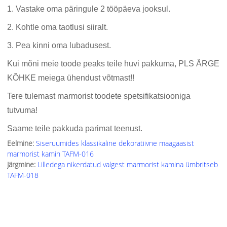
1. Vastake oma päringule 2 tööpäeva jooksul.
2. Kohtle oma taotlusi siiralt.
3. Pea kinni oma lubadusest.
Kui mõni meie toode peaks teile huvi pakkuma, PLS ÄRGE
KÕHKE meiega ühendust võtmast!!
Tere tulemast marmorist toodete spetsifikatsiooniga
tutvuma!
Saame teile pakkuda parimat teenust.
Eelmine:
Siseruumides klassikaline dekoratiivne maagaasist
marmorist kamin TAFM-016
Järgmine:
Lilledega nikerdatud valgest marmorist kamina ümbritseb
TAFM-018