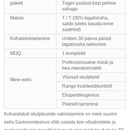
pakett
Tugev puidust kast pehme
vahuga
Makse
T / T (30% tagatisraha,
saldo tuleks tasuda enne
saatmist)
Kohaletoimetamine
Umbes 30 päeva pärast
tagatisraha laekumist
MOQ
1 komplekti
Professionaalne müük ja
hea meeskonnatöö
Vilunud skulptorid
Meie eelis
Range kvaliteedikontroll
Ekspordikogemus
Peenelt tarnimine
Kohandatud skulptuuride valmistamine on meie suurim
eelis.Savivormiteenus võib vastata teie nõudmistele ja