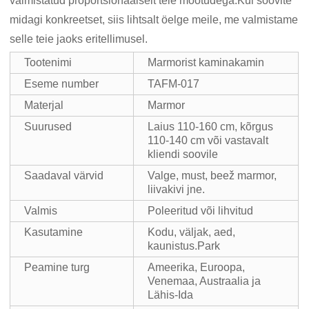
valmistatud proportsionaalselt teie mõõtudega.Kui soovite
midagi konkreetset, siis lihtsalt öelge meile, me valmistame
selle teie jaoks eritellimusel.
Tootenimi
Marmorist kaminakamin
Eseme number
TAFM-017
Materjal
Marmor
Suurused
Laius 110-160 cm, kõrgus
110-140 cm või vastavalt
kliendi soovile
Saadaval värvid
Valge, must, beež marmor,
liivakivi jne.
Valmis
Poleeritud või lihvitud
Kasutamine
Kodu, väljak, aed,
kaunistus.Park
Peamine turg
Ameerika, Euroopa,
Venemaa, Austraalia ja
Lähis-Ida