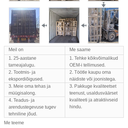
Meil on
Me saame
1. 25-aastane
1. Tehke kõikvõimalikud
tarneajalugu.
OEM-i tellimused.
2. Tootmis- ja
2. Töötle kaupu oma
ekspordiõigused.
näidiste või joonistega.
3. Meie oma tehas ja
3. Pakkuge kvaliteetset
müügisalong.
teenust, usaldusväärset
kvaliteeti ja atraktiivseid
4. Teadus- ja
hindu.
arendustegevuse tugev
tehniline jõud.
Me teeme