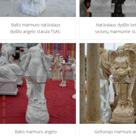
Balto marmuro natūralaus
Natūralaus dydžio ke
dydžio angelo statula TSAS-
sezonų marmurinė st
016
TSAS-015
Balto marmuro angelo
Geltonojo marmuro a