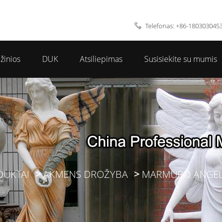
Telefonas: +86-180303045
žinios
DUK
Atsiliepimas
Susisiekite su mumis
DUKTAI
AKMENS DROŽYBA
MARMURO ANGEL