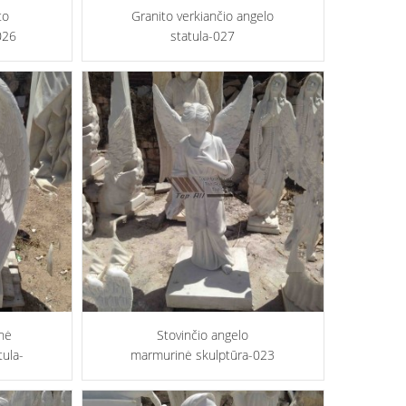
to
Granito verkiančio angelo
026
statula-027
nė
Stovinčio angelo
tula-
marmurinė skulptūra-023