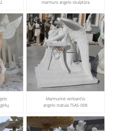
12
marmuro angelo skulptūra
TSAS-011
gelo
Marmurinė verkiančio
gėlių
angelo statula TSAS-008