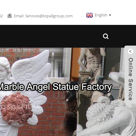
English
32
Email: Services@topallgroup.com
O SKULPTŪRA