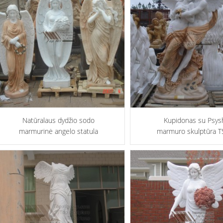
Natūralaus dydžio sodo
Kupidonas su Psys
marmurinė angelo statula
marmuro skulptūra T
TSAS-007
006