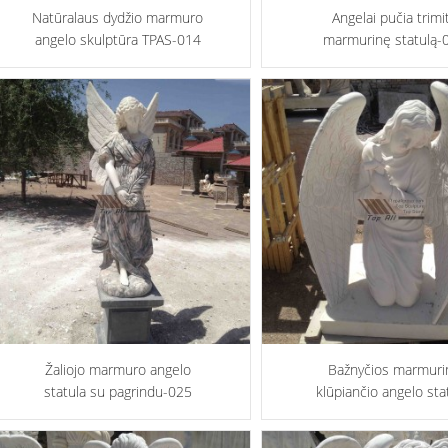
Natūralaus dydžio marmuro
Angelai pučia trimi
angelo skulptūra TPAS-014
marmurinę statulą-
Žaliojo marmuro angelo
Bažnyčios marmuri
statula su pagrindu-025
klūpiančio angelo sta
024