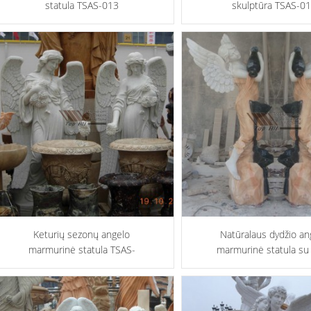
statula TSAS-013
skulptūra TSAS-0
Keturių sezonų angelo
Natūralaus dydžio an
marmurinė statula TSAS-
marmurinė statula su 
010
vaza ...