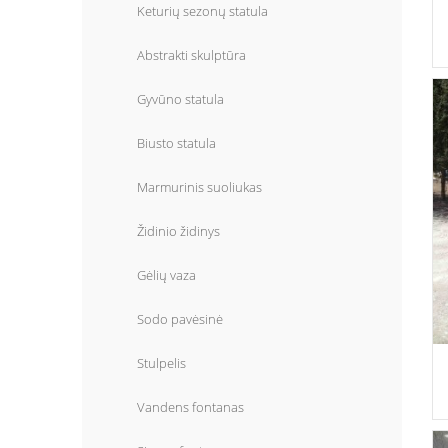
Keturių sezonų statula
Abstrakti skulptūra
Gyvūno statula
Biusto statula
Marmurinis suoliukas
Židinio židinys
Gėlių vaza
Sodo pavėsinė
Stulpelis
Vandens fontanas