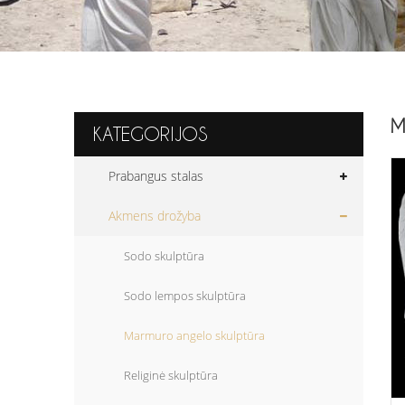
M
KATEGORIJOS
Prabangus stalas
Akmens drožyba
Sodo skulptūra
Sodo lempos skulptūra
Marmuro angelo skulptūra
Religinė skulptūra