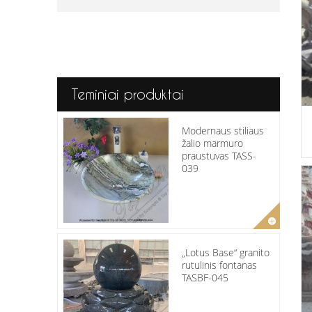
Teminiai produktai
Modernaus stiliaus
žalio marmuro
praustuvas TASS-
039
„Lotus Base“ granito
rutulinis fontanas
TASBF-045