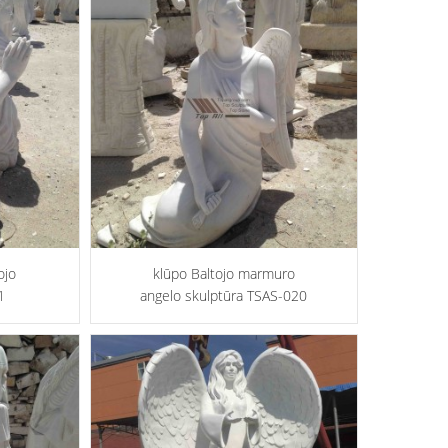
ojo
klūpo Baltojo marmuro
1
angelo skulptūra TSAS-020