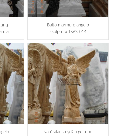
turių
Balto marmuro angelo
atula
skulptūra TSAS-014
ngelo
Natūralaus dydžio geltono