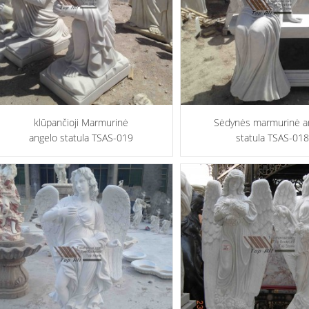
klūpančioji Marmurinė
Sėdynės marmurinė a
angelo statula TSAS-019
statula TSAS-018