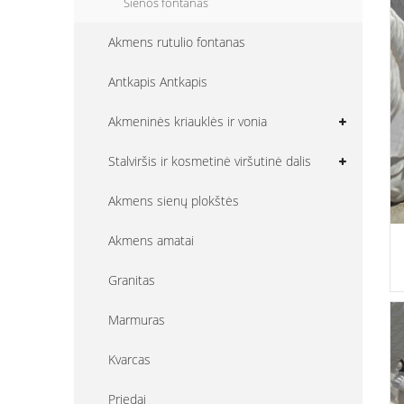
Sienos fontanas
Akmens rutulio fontanas
Antkapis Antkapis
Akmeninės kriauklės ir vonia
Stalviršis ir kosmetinė viršutinė dalis
Akmens sienų plokštės
Akmens amatai
Granitas
Marmuras
Kvarcas
Priedai