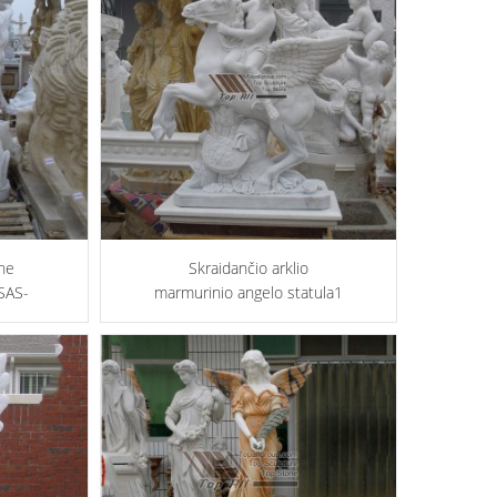
he
Skraidančio arklio
SAS-
marmurinio angelo statula1
TSAS-005