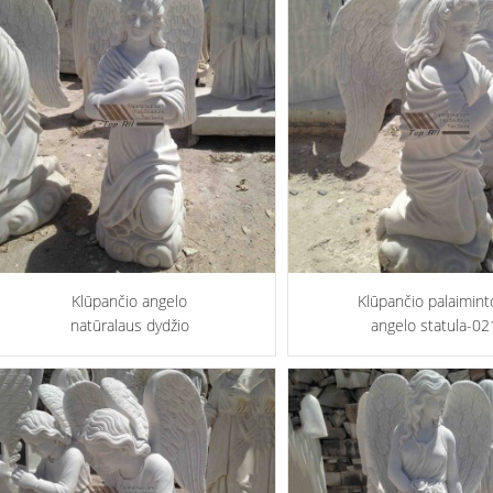
Klūpančio angelo
Klūpančio palaimint
natūralaus dydžio
angelo statula-02
marmurinė skulptūra-022