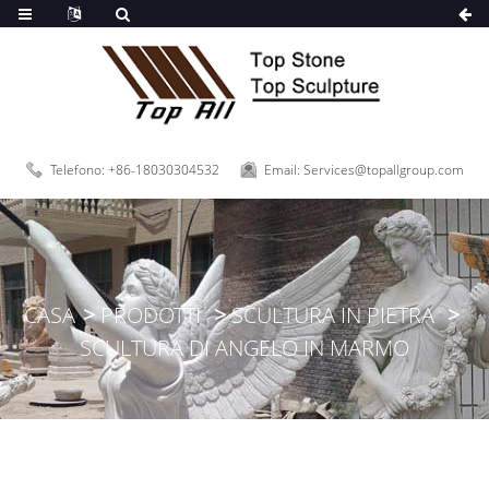
Telefono: +86-18030304532
Email: Services@topallgroup.com
CASA
PRODOTTI
SCULTURA IN PIETRA
SCULTURA DI ANGELO IN MARMO