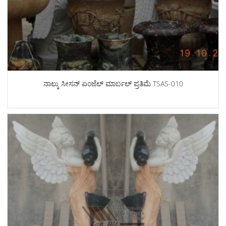
ನಾಲ್ಕು ಸೀಸನ್ ಏಂಜೆಲ್ ಮಾರ್ಬಲ್ ಪ್ರತಿಮೆ TSAS-010