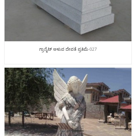
ಗ್ರಾನೈಟ್ ಅಳುವ ದೇವತೆ ಪ್ರತಿಮೆ-027