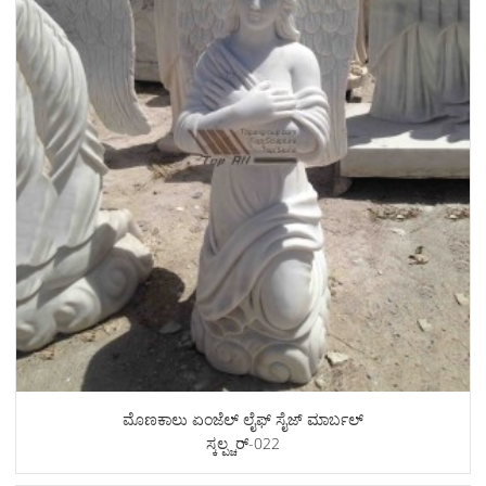
ಮೊಣಕಾಲು ಏಂಜೆಲ್ ಲೈಫ್ ಸೈಜ್ ಮಾರ್ಬಲ್
ಸ್ಕಲ್ಪ್ಚರ್-022