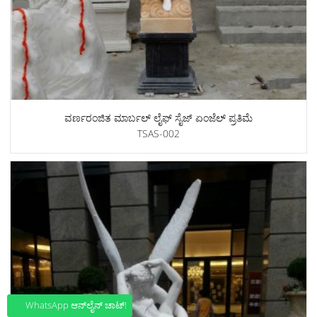
ವರ್ಣರಂಜಿತ ಮಾರ್ಬಲ್ ಲೈಫ್ ಸೈಜ್ ಏಂಜೆಲ್ ಪ್ರತಿಮೆ
TSAS-002
WhatsApp ಆನ್‌ಲೈನ್ ಚಾಟ್!