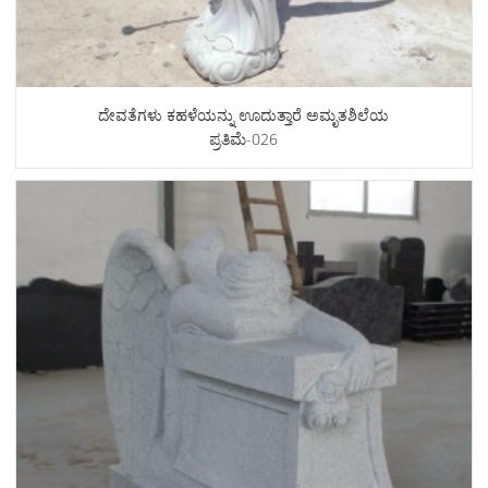
ದೇವತೆಗಳು ಕಹಳೆಯನ್ನು ಊದುತ್ತಾರೆ ಅಮೃತಶಿಲೆಯ
ಪ್ರತಿಮೆ-026