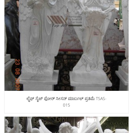
ಲೈಫ್ ಸೈಜ್ ಫೋರ್ ಸೀಸನ್ ಮಾರ್ಬಲ್ ಪ್ರತಿಮೆ TSAS-
015