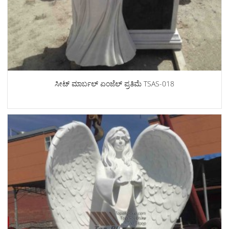
ಸೀಟ್ ಮಾರ್ಬಲ್ ಏಂಜೆಲ್ ಪ್ರತಿಮೆ TSAS-018