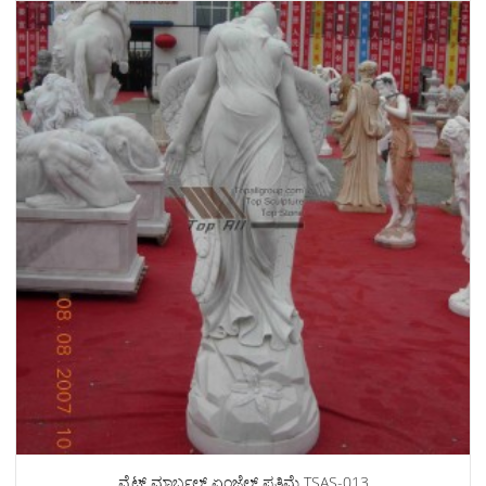
ವೈಟ್ ಮಾರ್ಬಲ್ ಏಂಜೆಲ್ ಪ್ರತಿಮೆ TSAS-013