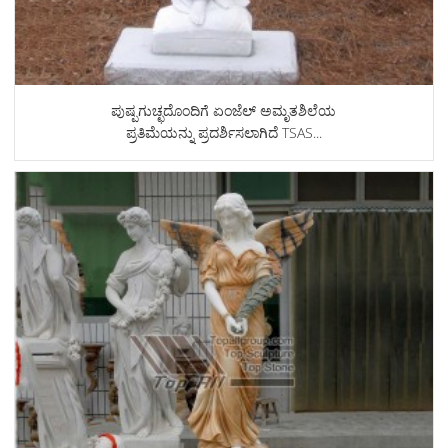
ಪುಷ್ಪಗುಚ್ಛದೊಂದಿಗೆ ಏಂಜೆಲ್ ಅಮೃತಶಿಲೆಯ
ಪ್ರತಿಮೆಯನ್ನು ಪ್ರದರ್ಶಿಸಲಾಗಿದೆ TSAS...