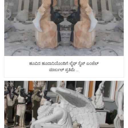
ಹೂವಿನ ಹೂದಾನಿಯೊಂದಿಗೆ ಲೈಫ್ ಸೈಜ್ ಏಂಜೆಲ್
ಮಾರ್ಬಲ್ ಪ್ರತಿಮೆ ...