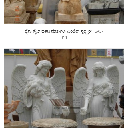
ಲೈಫ್ ಸೈಜ್ ಹಳದಿ ಮಾರ್ಬಲ್ ಏಂಜೆಲ್ ಸ್ಕಲ್ಪ್ಚರ್ TSAS-
011