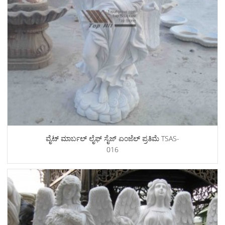
ವೈಟ್ ಮಾರ್ಬಲ್ ಲೈಫ್ ಸೈಜ್ ಏಂಜೆಲ್ ಪ್ರತಿಮೆ TSAS-
016