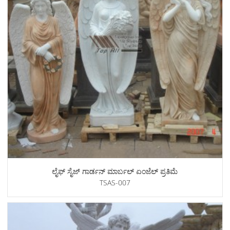
ಲೈಫ್ ಸೈಜ್ ಗಾರ್ಡನ್ ಮಾರ್ಬಲ್ ಏಂಜೆಲ್ ಪ್ರತಿಮೆ
TSAS-007