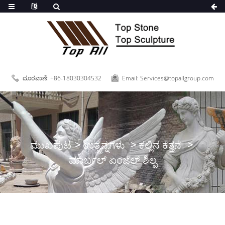
ದೂರವಾಣಿ: +86-18030304532
Email: Services@topallgroup.com
ಮುಖಪುಟ
ಉತ್ಪನ್ನಗಳು
ಕಲ್ಲಿನ ಕೆತ್ತನೆ
ಮಾರ್ಬಲ್ ಏಂಜೆಲ್ ಶಿಲ್ಪ