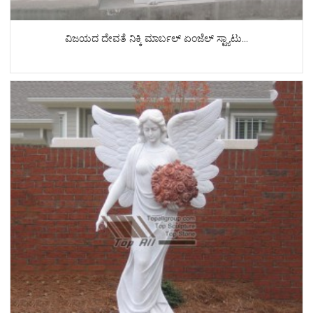
ವಿಜಯದ ದೇವತೆ ನಿಕ್ಕಿ ಮಾರ್ಬಲ್ ಏಂಜೆಲ್ ಸ್ಟ್ಯಾಟು...