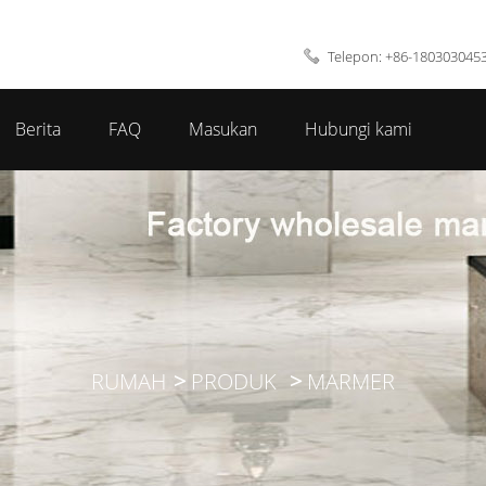
Telepon: +86-180303045
Berita
FAQ
Masukan
Hubungi kami
RUMAH
PRODUK
MARMER