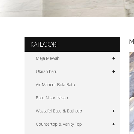
M
KATEGORI
Meja Mewah
Ukiran batu
Air Mancur Bola Batu
Batu Nisan Nisan
Wastafel Batu & Bathtub
Countertop & Vanity Top