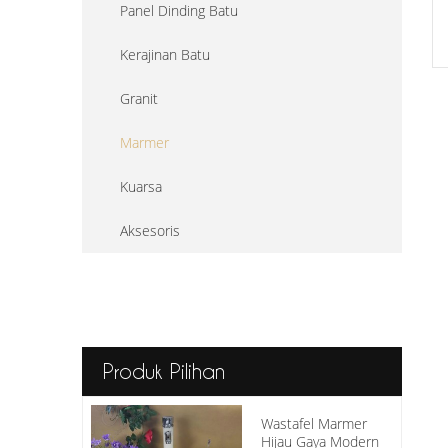
Panel Dinding Batu
Kerajinan Batu
Granit
Marmer
Kuarsa
Aksesoris
Produk Pilihan
Wastafel Marmer
Hijau Gaya Modern