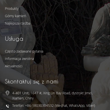
Produkty
Górny kamień
Najlepsza rzeźba
Usługa
Często zadawane pytania
Informacja zwrotna
Aktualności
Skontaktuj się z nami
4-401 Unit, 1647 #, Xing Lin Bay Road, dystrykt Jimei,
Xiamen, Chiny
Telefon: +86-18030304532 (Wechat, WhatsApp, Viber)