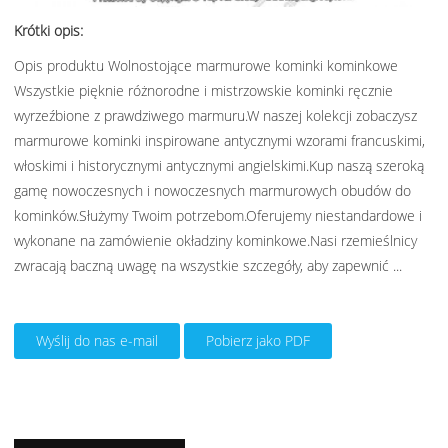
Krótki opis:
Opis produktu Wolnostojące marmurowe kominki kominkowe
Wszystkie pięknie różnorodne i mistrzowskie kominki ręcznie
wyrzeźbione z prawdziwego marmuru.W naszej kolekcji zobaczysz
marmurowe kominki inspirowane antycznymi wzorami francuskimi,
włoskimi i historycznymi antycznymi angielskimi.Kup naszą szeroką
gamę nowoczesnych i nowoczesnych marmurowych obudów do
kominków.Służymy Twoim potrzebom.Oferujemy niestandardowe i
wykonane na zamówienie okładziny kominkowe.Nasi rzemieślnicy
zwracają baczną uwagę na wszystkie szczegóły, aby zapewnić ...
Wyślij do nas e-mail
Pobierz jako PDF