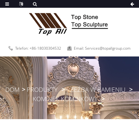
Telefon: +86-18030304532
Email: Services@topallgroup.com
DOM
PRODUKTY
RZEŹBA W KAMIENIU
KOMINEK KOMINKOWY