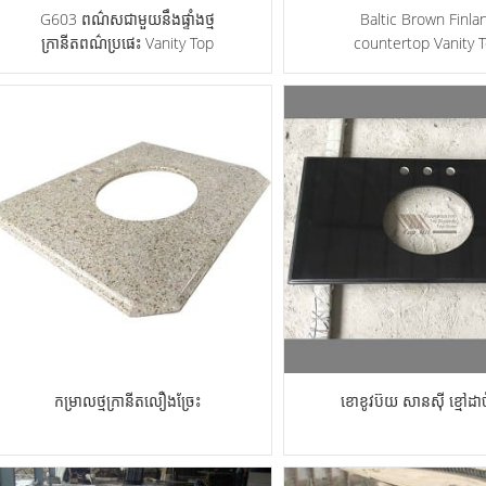
G603 ពណ៌សជាមួយនឹងផ្ទាំងថ្ម
Baltic Brown Finla
ក្រានីតពណ៌ប្រផេះ Vanity Top
countertop Vanity 
កម្រាលថ្មក្រានីតលឿងច្រែះ
ខោខូវប៊យ សានស៊ី ខ្មៅដា