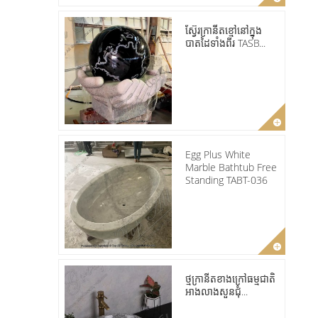
ស្វ៊ែរក្រានីតខ្មៅនៅក្នុង
បាតដៃទាំងពីរ TASB...
Egg Plus White
Marble Bathtub Free
Standing TABT-036
ថ្មក្រានីតខាងក្រៅធម្មជាតិ
អាងលាងសួនជុំ...