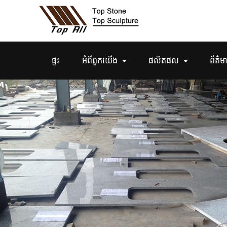
ផ្ទះ
អំពី​ពួក​យើង
ផលិតផល
ព័ត៌ម