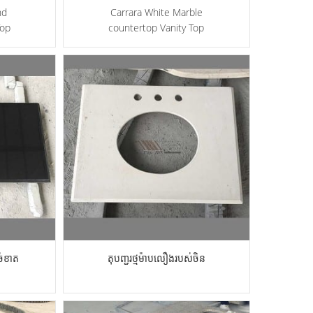
nd
Carrara White Marble
Top
countertop Vanity Top
ច់ខាត
តុបញ្ជរថ្មម៉ាបលឿងរបស់ចិន