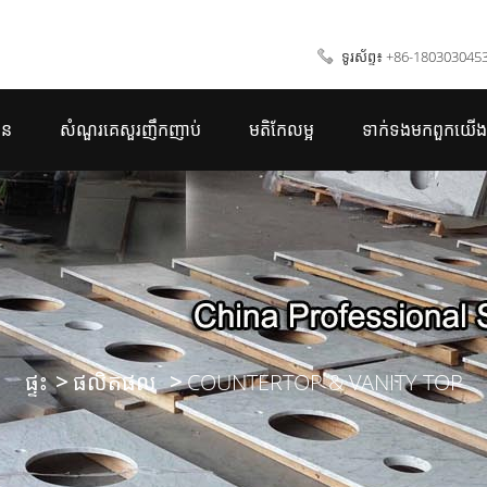
ទូរស័ព្ទ៖ +86-180303045
ាន
សំណួរគេសួរញឹកញាប់
មតិកែលម្អ
ទាក់ទង​មក​ពួក​យើង
ផ្ទះ
ផលិតផល
COUNTERTOP & VANITY TOP