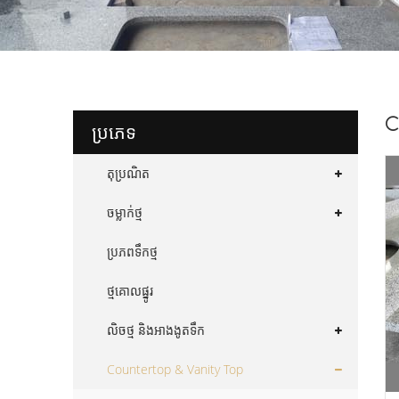
C
ប្រភេទ
តុប្រណិត
ចម្លាក់ថ្ម
ប្រភពទឹកថ្ម
ថ្មគោលផ្នូរ
លិចថ្ម និងអាងងូតទឹក
Countertop & Vanity Top