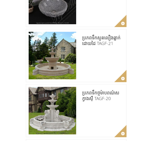
ប្រភពទឹកសួនលឿងឆ្លាក់
ដោយដៃ TAGF-21
ប្រភពទឹកថ្មម៉ាបពណ៌ស
ក្វាងស៊ី TAGF-20