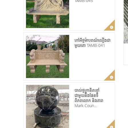
TAMB-045
កៅអីថ្មម៉ាបពណ៌លឿងជា
មួយតោ TAMB-041
បាល់ថ្មក្រានីតខ្មៅ
ជាមួយនឹងផែនទី
ពិភពលោក និងតារា
Mark Coun...