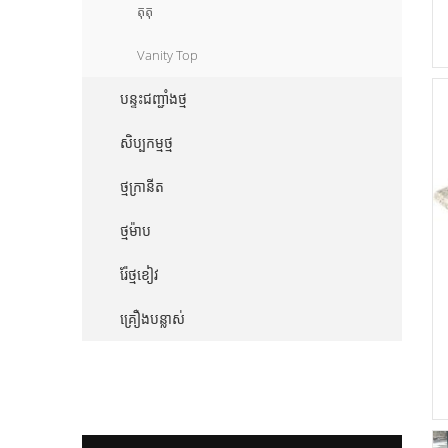
តុតុ
Vanity Top
បន្ទះជញ្ជាំងថ្ម
សិប្បកម្មថ្ម
ថ្មក្រានីត
ថ្មម៉ាប
រ៉ែថ្មខៀវ
គ្រឿងបន្លាស់