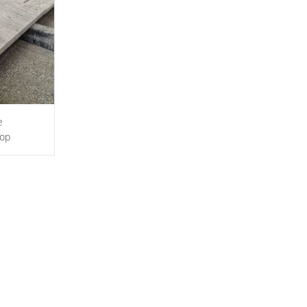
e
Top