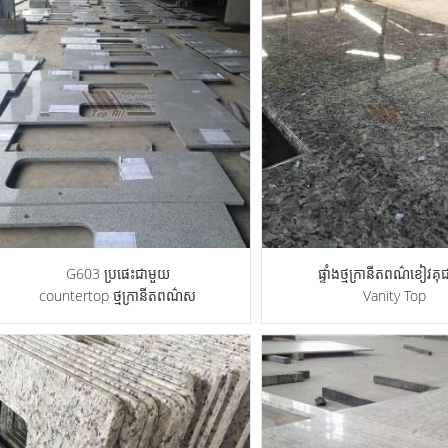
G603 ប្រផេះជាមួយ
ផ្ទាំងថ្មក្រានីតពណ៌ខៀវគុ
countertop ថ្មក្រានីតពណ៌ស
Vanity Top