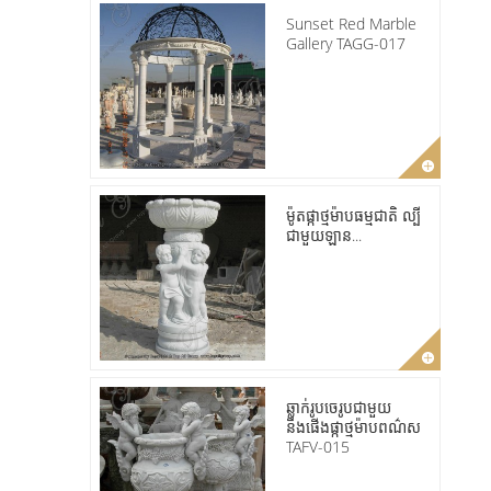
Sunset Red Marble
Gallery TAGG-017
ម៉ូតផ្កាថ្មម៉ាបធម្មជាតិ ល្បី
ជាមួយឡាន...
ឆ្លាក់រូបចេរូបជាមួយ
នឹងផើងផ្កាថ្មម៉ាបពណ៌ស
TAFV-015