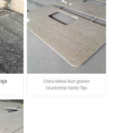
ជខ្យង
China Yellow Rust granite
countertop Vanity Top