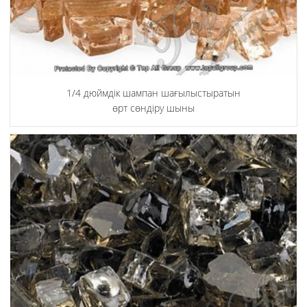
1/4 дюймдік шампан шағылыстыратын
өрт сөндіру шыны