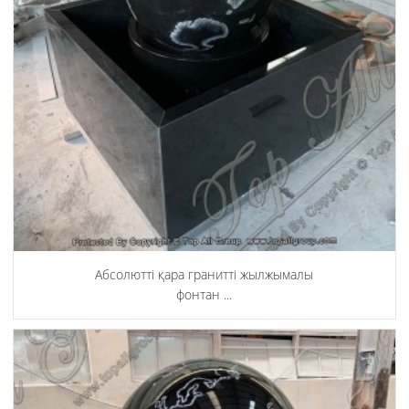
Абсолютті қара гранитті жылжымалы
фонтан ...