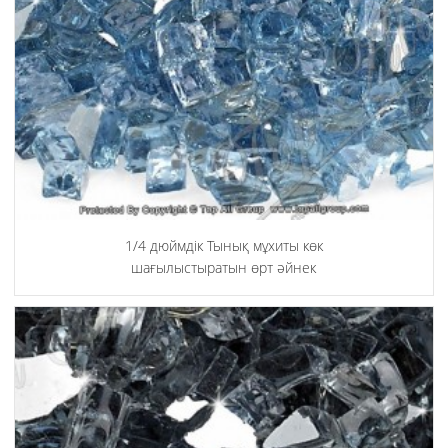
1/4 дюймдік Тынық мұхиты көк
шағылыстыратын өрт әйнек