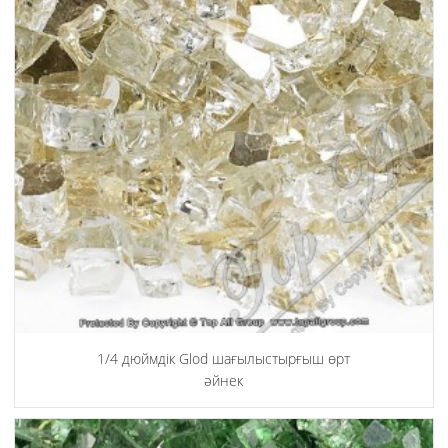
1/4 дюймдік Glod шағылыстырғыш өрт
әйнек