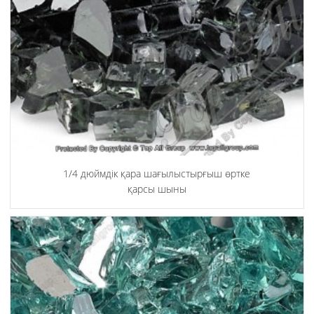
1/4 дюймдік қара шағылыстырғыш өртке
қарсы шыны