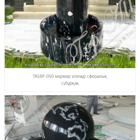
TASBF-050 мәрмәр илемді сфералық
субұрқақ