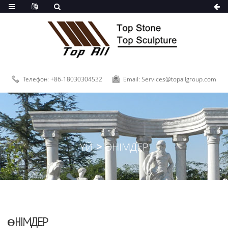
Телефон: +86-18030304532
Email: Services@topallgroup.com
ҮЙ
ӨНІМДЕР
ӨНІМДЕР