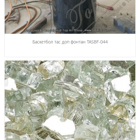
Баскетбол тас доп фонтан TASBF-044