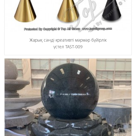
Жарық сәнді креативті мәрмәр бүйірлік
үстел TAST-009