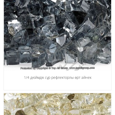
1/4 дюймдік сұр рефлекторлы өрт әйнек