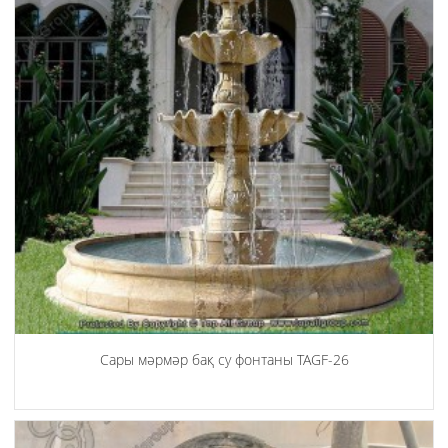
Сары мәрмәр бақ су фонтаны TAGF-26