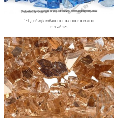
1/4 дюймдік кобальтты шағылыстыратын
өрт әйнек