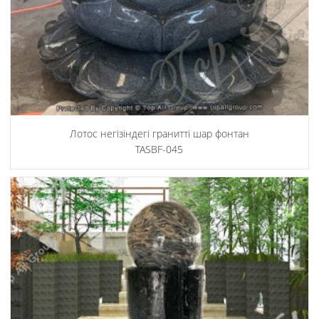
Лотос негізіндегі гранитті шар фонтан
TASBF-045