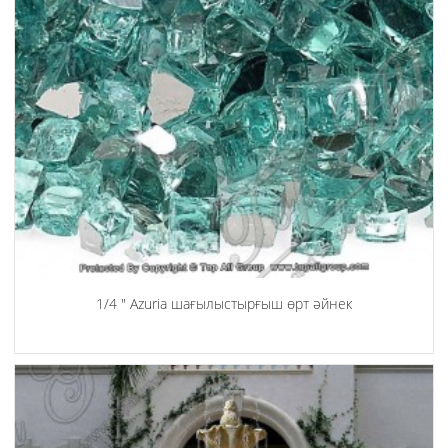
1/4 ″ Azuria шағылыстырғыш өрт әйнек