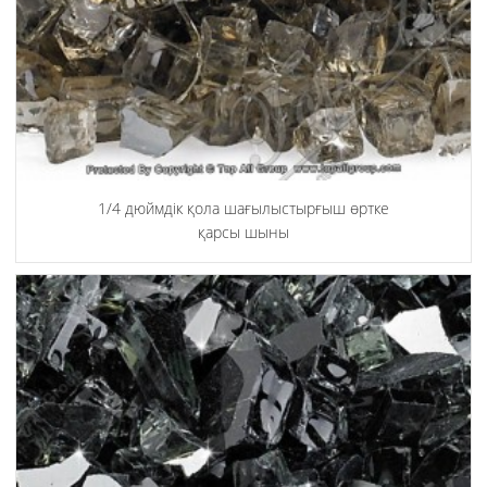
1/4 дюймдік қола шағылыстырғыш өртке
қарсы шыны