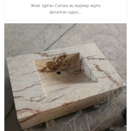
Жеке тұрған Carrara ақ мәрмәр жууға
арналған ыдыс...