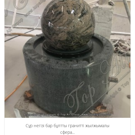
Сұр негізі бар бұлтты гранитті жылжымалы
сфера...