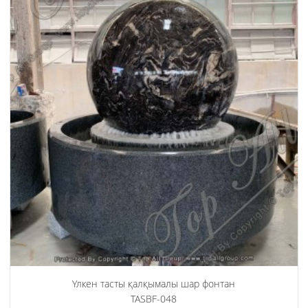
Үлкен тасты қалқымалы шар фонтан
TASBF-048