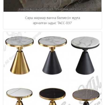
Сары мәрмәр ванна бөлмесін жууға
арналған ыдыс ТАСС-037