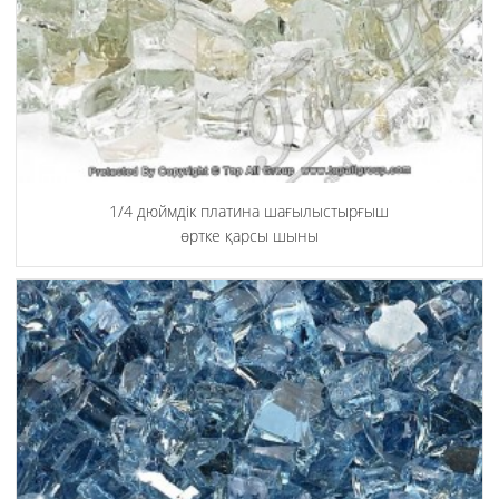
1/4 дюймдік платина шағылыстырғыш
өртке қарсы шыны