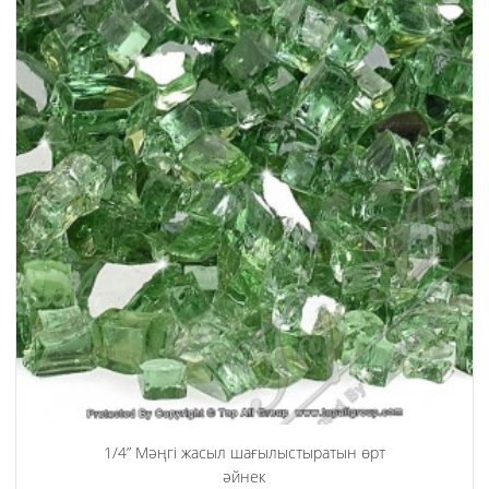
1/4” Мәңгі жасыл шағылыстыратын өрт
әйнек