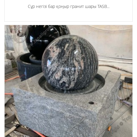
Сұр негізі бар қоңыр гранит шары TASB...