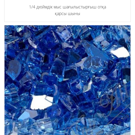
1/4 дюймдік мыс шағылыстырғыш отқа
қарсы шыны